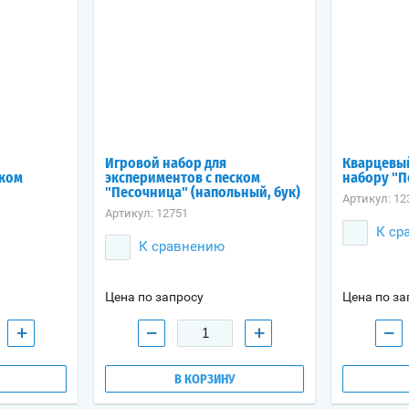
Игровой набор для
Кварцевый
ском
экспериментов с песком
набору "Пе
"Песочница" (напольный, бук)
Артикул:
12
Артикул:
12751
К ср
К сравнению
Цена по запросу
Цена по за
+
−
+
−
В КОРЗИНУ