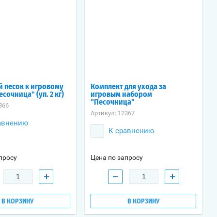
 песок к игровому
Комплект для ухода за
сочница" (уп. 2 кг)
игровым набором
"Песочница"
366
Артикул:
12367
авнению
К сравнению
просу
Цена по запросу
+
−
+
В КОРЗИНУ
В КОРЗИНУ