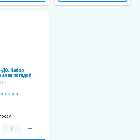
-ДО. Набор
ия за погодой"
997
авнению
просу
+