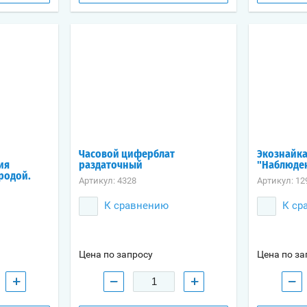
Часовой циферблат
Экознайка
ия
раздаточный
"Наблюден
родой.
Артикул:
4328
Артикул:
12
К сравнению
К ср
Цена по запросу
Цена по за
+
−
+
−