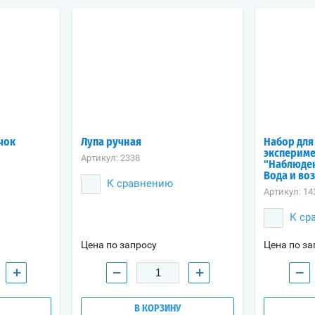
чок
Лупа ручная
Набор для
эксперим
Артикул:
2338
"Наблюден
Вода и во
К сравнению
Артикул:
14
К ср
Цена по запросу
Цена по за
+
−
+
−
В КОРЗИНУ