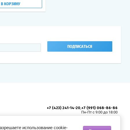
В КОРЗИНУ
ПОДПИСАТЬСЯ
,
+7 (423) 241-14-20
+7 (991) 068-86-86
Пн-Пт с 9:00 до 18:00
zakaz@partavl.ru
690003, г. Владивосток, ул Станюковича,
Адрес:
разрешаете использование cookie-