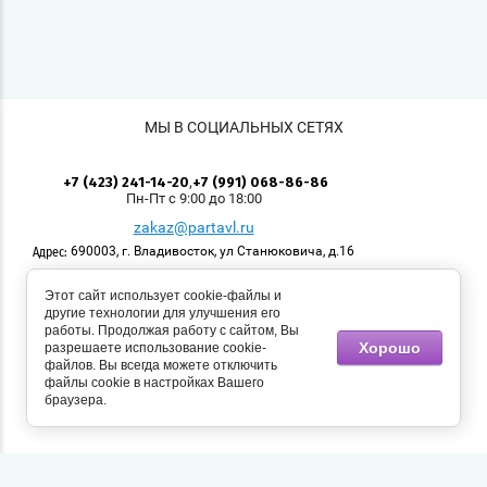
МЫ В СОЦИАЛЬНЫХ СЕТЯХ
,
+7 (423) 241-14-20
+7 (991) 068-86-86
Пн-Пт с 9:00 до 18:00
zakaz@partavl.ru
690003, г. Владивосток, ул Станюковича, д.16
Адрес:
Этот сайт использует cookie-файлы и
© 2008 - 2026 Приморский учколлектор. Логотипы,
другие технологии для улучшения его
размещённые на сайте, имеют своих правообладателей.
работы. Продолжая работу с сайтом, Вы
Использование материалов, размещенных на сайте,
Хорошо
разрешаете использование cookie-
возможно с разрешения правообладателя. Все права
файлов. Вы всегда можете отключить
защищены.
файлы cookie в настройках Вашего
браузера.