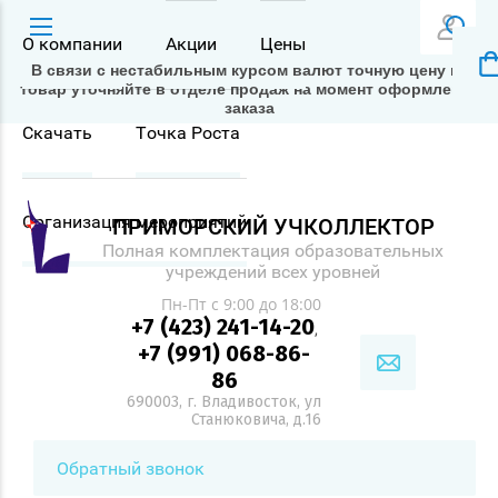
О компании
Акции
Цены
В связи с нестабильным курсом валют точную цену на
товар уточняйте в отделе продаж на момент оформления
заказа
Скачать
Точка Роста
Организация мероприятий
ПРИМОРСКИЙ УЧКОЛЛЕКТОР
Полная комплектация образовательных
учреждений всех уровней
Пн-Пт с 9:00 до 18:00
+7 (423) 241-14-20
,
+7 (991) 068-86-
86
690003, г. Владивосток, ул
Станюковича, д.16
Обратный звонок