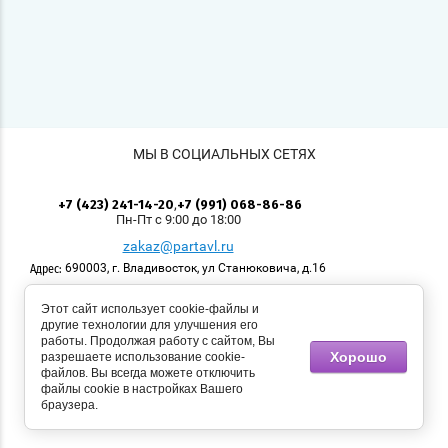
МЫ В СОЦИАЛЬНЫХ СЕТЯХ
,
+7 (423) 241-14-20
+7 (991) 068-86-86
Пн-Пт с 9:00 до 18:00
zakaz@partavl.ru
690003, г. Владивосток, ул Станюковича, д.16
Адрес:
Этот сайт использует cookie-файлы и
© 2008 - 2026 Приморский учколлектор. Логотипы,
другие технологии для улучшения его
размещённые на сайте, имеют своих правообладателей.
работы. Продолжая работу с сайтом, Вы
Использование материалов, размещенных на сайте,
Хорошо
разрешаете использование cookie-
возможно с разрешения правообладателя. Все права
файлов. Вы всегда можете отключить
защищены.
файлы cookie в настройках Вашего
браузера.