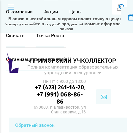
О компании
Акции
Цены
В связи с нестабильным курсом валют точную цену на
товар уточняйте в отделе продаж на момент оформления
заказа
Скачать
Точка Роста
Организация мероприятий
ПРИМОРСКИЙ УЧКОЛЛЕКТОР
Полная комплектация образовательных
учреждений всех уровней
Пн-Пт с 9:00 до 18:00
+7 (423) 241-14-20
,
+7 (991) 068-86-
86
690003, г. Владивосток, ул
Станюковича, д.16
Обратный звонок